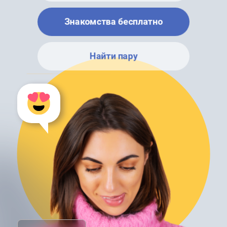
Знакомства бесплатно
Найти пару