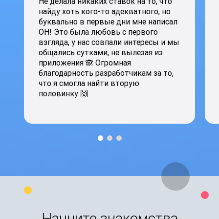
Не делала никаких ставок на то, что
найду хоть кого-то адекватного, но
буквально в первые дни мне написал
ОН! Это была любовь с первого
взгляда, у нас совпали интересы и мы
общались сутками, не вылезая из
приложения 🙈 Огромная
благодарность разработчикам за то,
что я смогла найти вторую
половинку 🙌
Начните знакомства