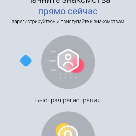
прямо сейчас
зарегистрируйтесь и приступайте к знакомствам
Быстрая регистрация