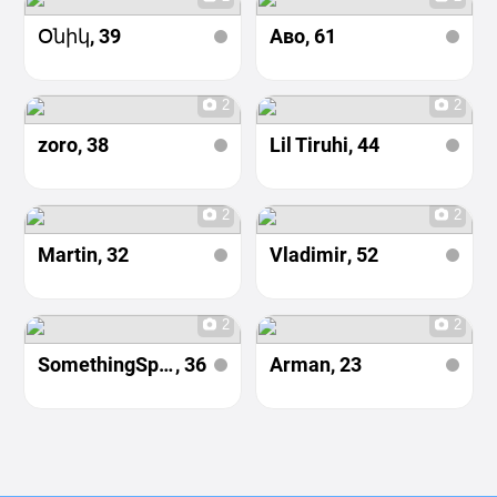
Օնիկ
, 39
Аво
, 61
2
2
zoro
, 38
Lil Tiruhi
, 44
2
2
Martin
, 32
Vladimir
, 52
2
2
SomethingSpecial
, 36
Arman
, 23