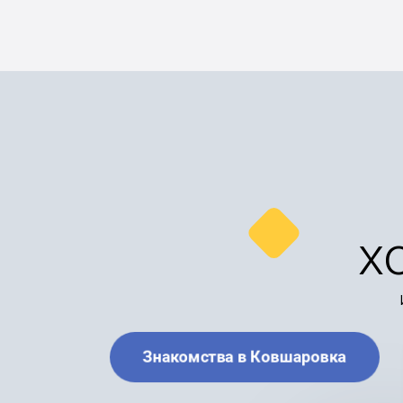
х
Знакомства в Ковшаровка