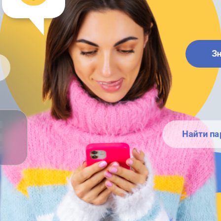
З
Найти па