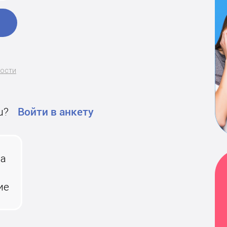
ности
u?
Войти в анкету
на
ие