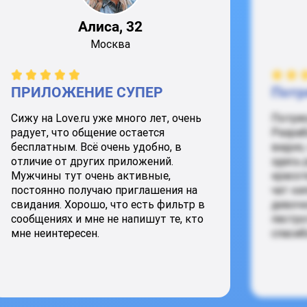
Алиса, 32
Москва
ПРИЛОЖЕНИЕ СУПЕР
Потр
Сижу на Love.ru уже много лет, очень
Потря
радует, что общение остается
Разраб
бесплатным. Всё очень удобно, в
видно,
отличие от других приложений.
здесь 
Мужчины тут очень активные,
красот
постоянно получаю приглашения на
чат ки
свидания. Хорошо, что есть фильтр в
девочк
сообщениях и мне не напишут те, кто
пестро
мне неинтересен.
спасиб