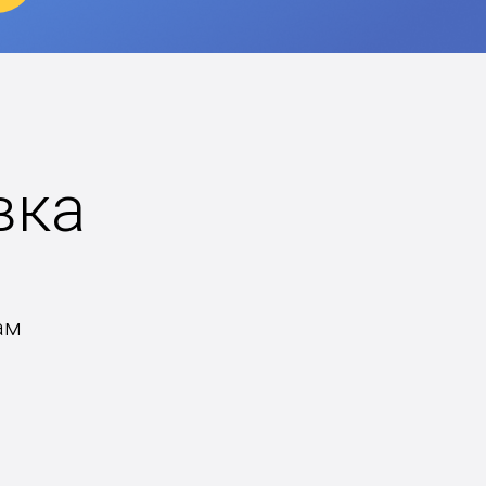
вка
ам