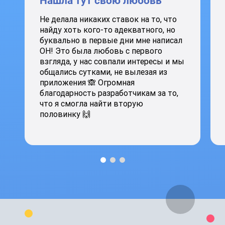
Нашла тут свою любовь
Не делала никаких ставок на то, что
найду хоть кого-то адекватного, но
буквально в первые дни мне написал
ОН! Это была любовь с первого
взгляда, у нас совпали интересы и мы
общались сутками, не вылезая из
приложения 🙈 Огромная
благодарность разработчикам за то,
что я смогла найти вторую
половинку 🙌