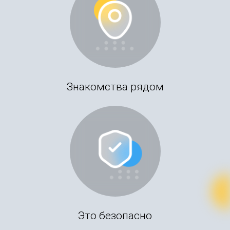
Знакомства рядом
Это безопасно