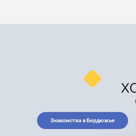
х
Знакомства в Бердюжье