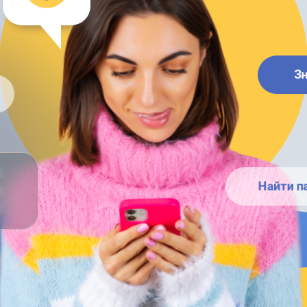
З
Найти п