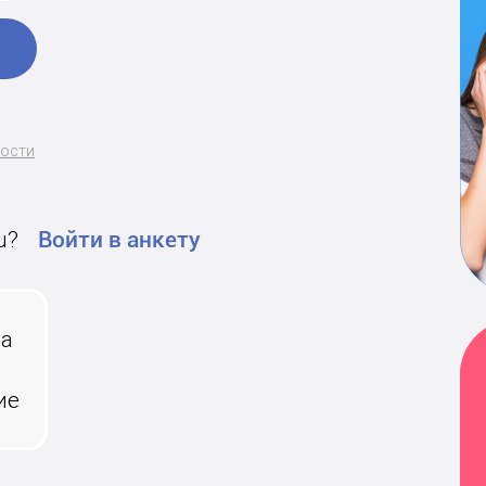
ности
u?
Войти в анкету
на
ие