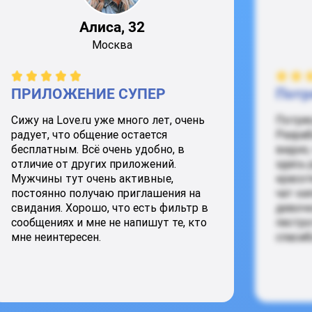
Алиса, 32
Москва
ПРИЛОЖЕНИЕ СУПЕР
Потр
Сижу на Love.ru уже много лет, очень
Потря
радует, что общение остается
Разраб
бесплатным. Всё очень удобно, в
видно,
отличие от других приложений.
здесь 
Мужчины тут очень активные,
красот
постоянно получаю приглашения на
чат ки
свидания. Хорошо, что есть фильтр в
девочк
сообщениях и мне не напишут те, кто
пестро
мне неинтересен.
спасиб