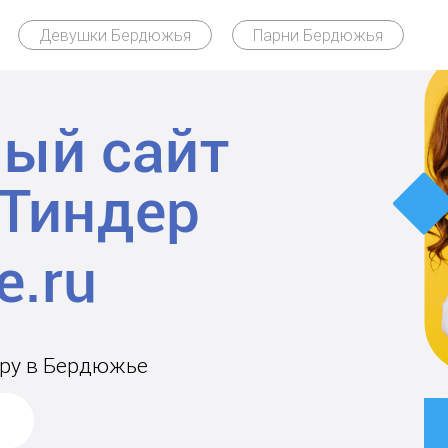
Девушки Бердюжья
Парни Бердюжья
ый сайт
Тиндер
ару в Бердюжье