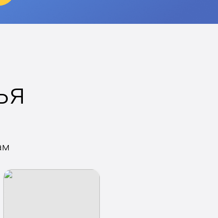
ья
ам