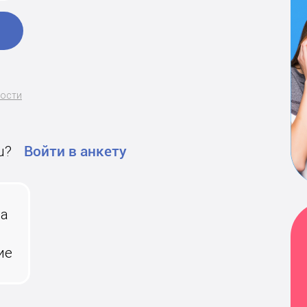
ности
u?
Войти в анкету
на
ие