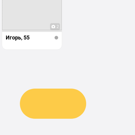
2
Игорь
, 55