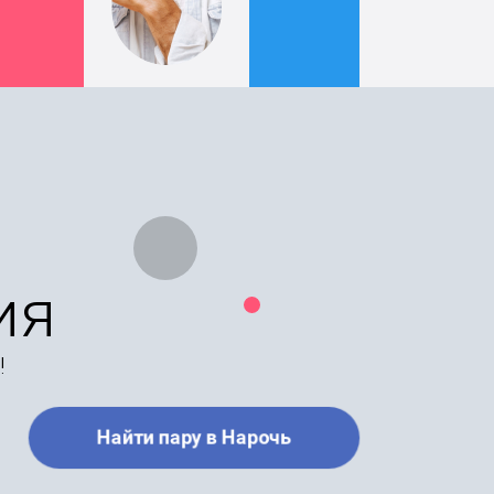
ия
!
Найти пару в Нарочь