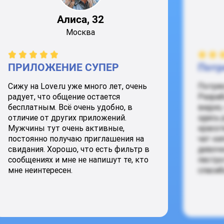
Алиса, 32
Москва
ПРИЛОЖЕНИЕ СУПЕР
Потр
Сижу на Love.ru уже много лет, очень
Потря
радует, что общение остается
Разраб
бесплатным. Всё очень удобно, в
видно,
отличие от других приложений.
здесь 
Мужчины тут очень активные,
красот
постоянно получаю приглашения на
чат ки
свидания. Хорошо, что есть фильтр в
девочк
сообщениях и мне не напишут те, кто
пестро
мне неинтересен.
спасиб