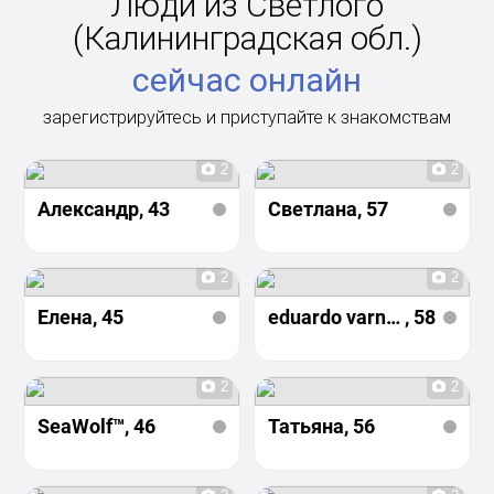
Люди из Светлого
(Калининградская обл.)
сейчас онлайн
зарегистрируйтесь и приступайте к знакомствам
2
2
Александр
, 43
Светлана
, 57
2
2
Елена
, 45
eduardo varnelo
, 58
2
2
SeaWolf™
, 46
Татьяна
, 56